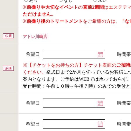
あり
なし
未定
※
前撮りや大切なイベント
の
直前2週間
はエステテ
ただけません。
※
前撮り後のトリートメント
をご希望の方は、
「な
アトレ川崎店
希望日
時間帯
※【チケットをお持ちの方】チケット表面の
ご招待
ください。
挙式日まで2か月を切っているお客様に
案内となります。ご予約はWEBでは承っておらず、フリ
受付時間：午前１０時～午後７時）のみでの受付と
希望日
時間帯
希望日
時間帯